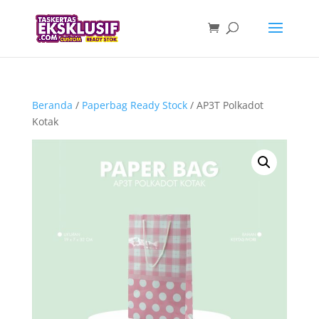
Beranda
/
Paperbag Ready Stock
/ AP3T Polkadot
Kotak