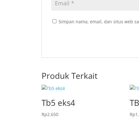
Simpan nama, email, dan situs web sa
Produk Terkait
Tb5 eks4
TB
Rp
2.650
Rp
1