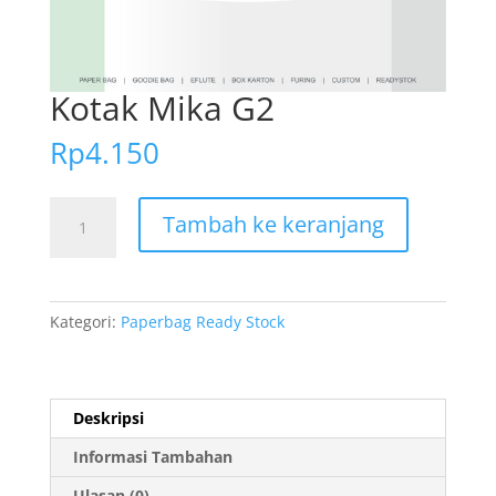
Kotak Mika G2
Rp
4.150
Kuantitas
Tambah ke keranjang
Kotak
Mika
G2
Kategori:
Paperbag Ready Stock
Deskripsi
Informasi Tambahan
Ulasan (0)