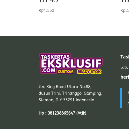
Rp
1.550
Rp
2
Tas
tas,
ber
Jln. Ring Road Utara No.88,
dusun Trini, Trihanggo, Gamping,
Sleman, DIY 55291 Indonesia.
Hp : 081238865647 (Atik)