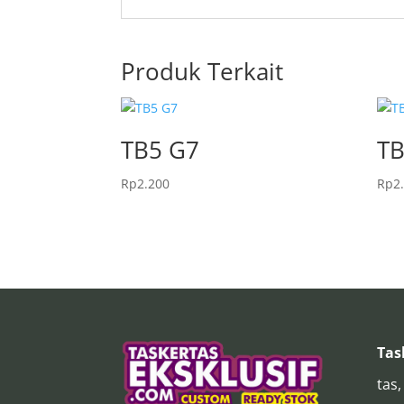
Produk Terkait
TB5 G7
TB
Rp
2.200
Rp
2
Tas
tas,