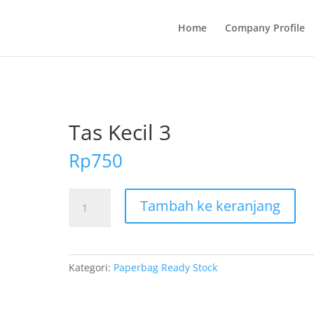
Home
Company Profile
Tas Kecil 3
Rp
750
Kuantitas
Tambah ke keranjang
Tas
Kecil
3
Kategori:
Paperbag Ready Stock