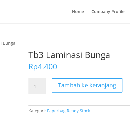
Home
Company Profile
si Bunga
Tb3 Laminasi Bunga
Rp
4.400
Kuantitas
Tambah ke keranjang
Tb3
Laminasi
Bunga
Kategori:
Paperbag Ready Stock